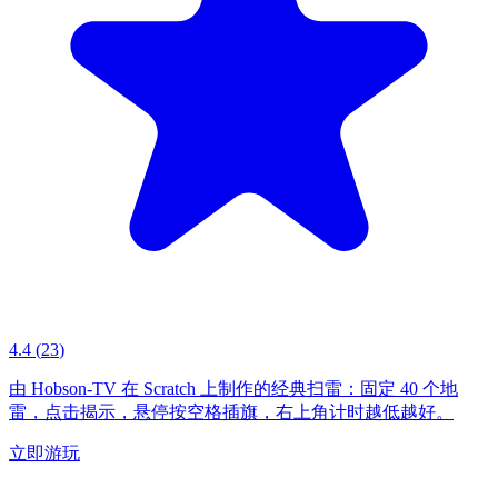
4.4
(
23
)
由 Hobson-TV 在 Scratch 上制作的经典扫雷：固定 40 个地
雷，点击揭示，悬停按空格插旗，右上角计时越低越好。
立即游玩