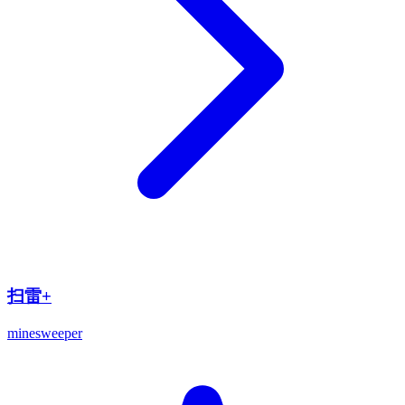
扫雷+
minesweeper