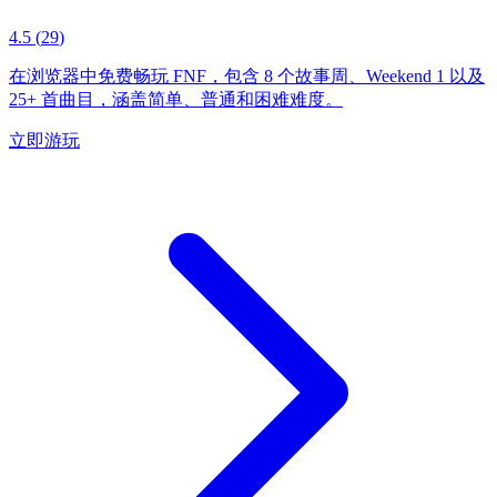
4.5
(
29
)
在浏览器中免费畅玩 FNF，包含 8 个故事周、Weekend 1 以及
25+ 首曲目，涵盖简单、普通和困难难度。
立即游玩