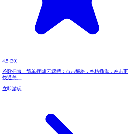
4.5
(
30
)
谷歌扫雷，简单/困难云端榜：点击翻格，空格插旗，冲击更
快通关。
立即游玩