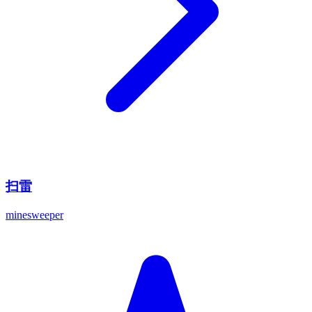
扫雷
minesweeper