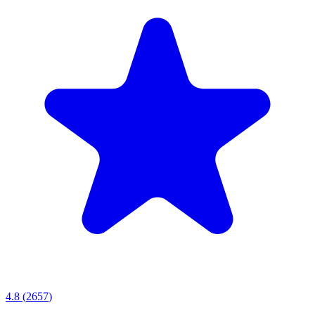
4.8
(
2657
)