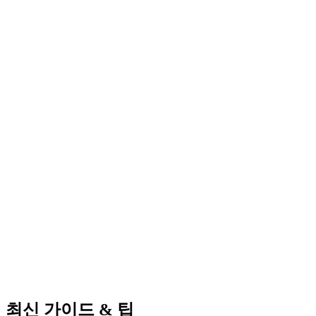
초보자 가이드
숫자, 깃발 및 기본 패턴을 이해하기 위한 단계별 안내.
연습 보드
반복 가능한 보드와 낮은 압력 모드로 패턴 인식을 훈련하세
요.
고급 전략 기사
확률, 연쇄, 스피드 기법에 대한 심층 분석.
최신 가이드 & 팁