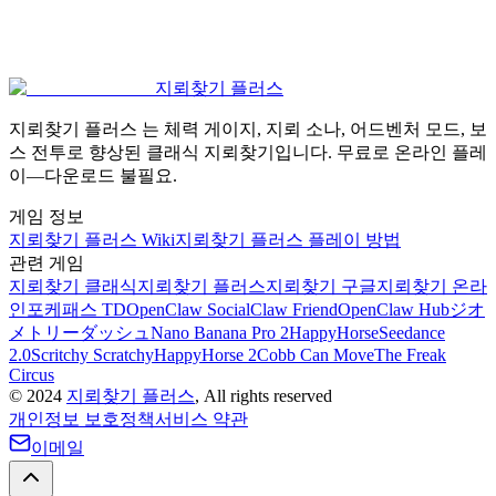
지뢰찾기 플러스
지금 플레이 — 마인스위퍼
마인스위퍼 플러스 시도
지뢰찾기 플러스 는 체력 게이지, 지뢰 소나, 어드벤처 모드, 보
스 전투로 향상된 클래식 지뢰찾기입니다. 무료로 온라인 플레
이—다운로드 불필요.
게임 정보
지뢰찾기 플러스 Wiki
지뢰찾기 플러스 플레이 방법
관련 게임
지뢰찾기 클래식
지뢰찾기 플러스
지뢰찾기 구글
지뢰찾기 온라
인
포케패스 TD
OpenClaw Social
Claw Friend
OpenClaw Hub
ジオ
メトリーダッシュ
Nano Banana Pro 2
HappyHorse
Seedance
2.0
Scritchy Scratchy
HappyHorse 2
Cobb Can Move
The Freak
Circus
©
2024
지뢰찾기 플러스
, All rights reserved
개인정보 보호정책
서비스 약관
이메일