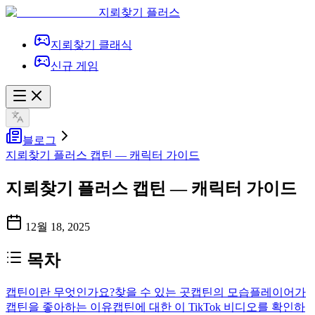
지뢰찾기 플러스
지뢰찾기 클래식
신규 게임
블로그
지뢰찾기 플러스 캡틴 — 캐릭터 가이드
지뢰찾기 플러스 캡틴 — 캐릭터 가이드
12월 18, 2025
목차
캡틴이란 무엇인가요?
찾을 수 있는 곳
캡틴의 모습
플레이어가
캡틴을 좋아하는 이유
캡틴에 대한 이 TikTok 비디오를 확인하