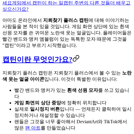
세요
게임에서 캡틴이 하는 일
캡틴 주변의 다른 것들
더 배우고
싶으신가요?
아마도 온라인에서
지뢰찾기 플러스 캡틴
에 대해 이야기하는
사람들을 본 적이 있을 것입니다. 게임 화면 상단에 있는 흰색
선원 모자를 쓴 귀여운 노란색 웃는 얼굴입니다. 플레이어들은
빨간 밴드와 앵커 엠블럼이 있는 독특한 모자 때문에 그것을
"캡틴"이라고 부르기 시작했습니다.
캡틴이란 무엇인가요?
지뢰찾기 플러스 캡틴은 지뢰찾기 플러스에서 볼 수 있는
노란
색 웃는 얼굴 아이콘
입니다. 이것이 특별한 이유입니다:
빨간 밴드와 앵커가 있는
흰색 선원 모자
를 쓰고 있습니
다
게임 화면의 상단 중앙
에 정확히 위치합니다
실제로
일시정지 버튼
입니다 — 언제든지 클릭하여 일시
정지하거나 재설정할 수 있습니다
팬들은 그것을 너무 좋아해서 DeviantArt와 TikTok에서
많은
팬 아트
를 만들었습니다