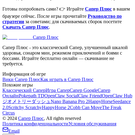
Готовы попробовать сами? 👉 Играйте
Сапер Плюс
в вашем
браузере сейчас. После игры прочитайте
Руководство по
стратегии
за советами; для скачиваемых сборок посетите
Скачать Сапер Плюс
.
Сапер Плюс
Сапер Плюс - это классический Сапер, улучшенный шкалой
здоровья, сонаром мин, режимом приключений и боями с
боссами. Играйте бесплатно онлайн — скачивание не
требуется.
Информация об игре
Вики Сапер Плюс
Как играть в Сапер Плюс
Похожие игры
Классический Сапер
Игра Сапер
Сапер Google
Сапер
Онлайн
Pokepath TD
OpenClaw Social
Claw Friend
OpenClaw Hub
ジオメトリーダッシュ
Nano Banana Pro 2
HappyHorse
Seedance
2.0
Scritchy Scratchy
HappyHorse 2
Cobb Can Move
The Freak
Circus
©
2024
Сапер Плюс
, All rights reserved
Политика конфиденциальности
Условия обслуживания
Email