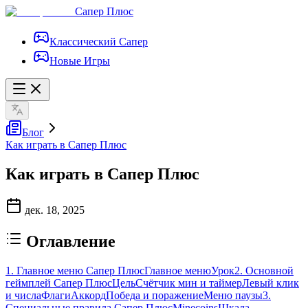
Сапер Плюс
Классический Сапер
Новые Игры
Блог
Как играть в Сапер Плюс
Как играть в Сапер Плюс
дек. 18, 2025
Оглавление
1. Главное меню Сапер Плюс
Главное меню
Урок
2. Основной
геймплей Сапер Плюс
Цель
Счётчик мин и таймер
Левый клик
и числа
Флаги
Аккорд
Победа и поражение
Меню паузы
3.
Специальные правила Сапер Плюс
Minecoins
Шкала