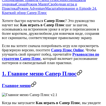
здоровья
Сонар
Режим Master
Свободная игра и
Практика
Режим Adventure
Масштабирование и Episode 2
4.
Краткий обзор Сапер Плюс
Хотите быстро научиться
Сапер Плюс
? Это руководство
научит вас
Как играть в Сапер Плюс
шаг за шагом,
основываясь на встроенном уроке в игре и переписанном в
более коротком, дружелюбном для новичков виде, сохраняя
все скриншоты, соответствующие правильному экрану.
Если вы хотите сначала попробовать игру или просмотреть
браузерную версию, посетите
Сапер Плюс Online
. Чтобы
улучшить свой процент побед, прочитайте
Руководство по
стратегии Сапер Плюс
, который включает распознавание
паттернов и еженедельный план практики.
1. Главное меню Сапер Плюс
Главное меню
Когда вы запускаете
Как играть в Сапер Плюс
, вы увидите