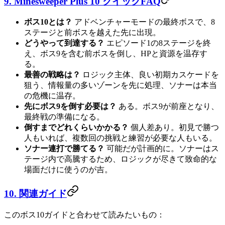
9. Minesweeper Plus 10 クイックFAQ
ボス10とは？
アドベンチャーモードの最終ボスで、8
ステージと前ボスを越えた先に出現。
どうやって到達する？
エピソード1の8ステージを終
え、ボス9を含む前ボスを倒し、HPと資源を温存す
る。
最善の戦略は？
ロジック主体、良い初期カスケードを
狙う、情報量の多いゾーンを先に処理、ソナーは本当
の危機に温存。
先にボス9を倒す必要は？
ある。ボス9が前座となり、
最終戦の準備になる。
倒すまでどれくらいかかる？
個人差あり。初見で勝つ
人もいれば、複数回の挑戦と練習が必要な人もいる。
ソナー連打で勝てる？
可能だが計画的に。ソナーはス
テージ内で高騰するため、ロジックが尽きて致命的な
場面だけに使うのが吉。
10. 関連ガイド
このボス10ガイドと合わせて読みたいもの：