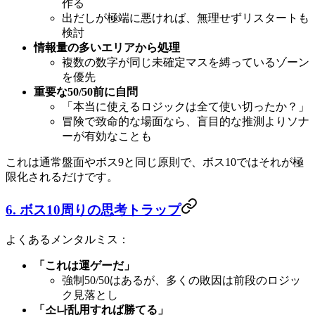
作る
出だしが極端に悪ければ、無理せずリスタートも
検討
情報量の多いエリアから処理
複数の数字が同じ未確定マスを縛っているゾーン
を優先
重要な50/50前に自問
「本当に使えるロジックは全て使い切ったか？」
冒険で致命的な場面なら、盲目的な推測よりソナ
ーが有効なことも
これは通常盤面やボス9と同じ原則で、ボス10ではそれが極
限化されるだけです。
6. ボス10周りの思考トラップ
よくあるメンタルミス：
「これは運ゲーだ」
強制50/50はあるが、多くの敗因は前段のロジッ
ク見落とし
「소나乱用すれば勝てる」