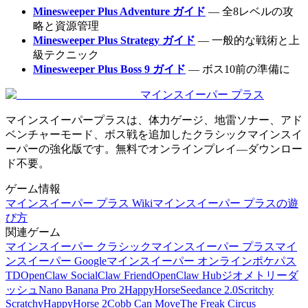
Minesweeper Plus Adventure ガイド
— 全8レベルの攻
略と資源管理
Minesweeper Plus Strategy ガイド
— 一般的な戦術と上
級テクニック
Minesweeper Plus Boss 9 ガイド
— ボス10前の準備に
マインスイーパー プラス
マインスイーパープラスは、体力ゲージ、地雷ソナー、アド
ベンチャーモード、ボス戦を追加したクラシックマインスイ
ーパーの強化版です。無料でオンラインプレイ—ダウンロー
ド不要。
ゲーム情報
マインスイーパー プラス Wiki
マインスイーパー プラスの遊
び方
関連ゲーム
マインスイーパー クラシック
マインスイーパー プラス
マイ
ンスイーパー Google
マインスイーパー オンライン
ポケパス
TD
OpenClaw Social
Claw Friend
OpenClaw Hub
ジオメトリーダ
ッシュ
Nano Banana Pro 2
HappyHorse
Seedance 2.0
Scritchy
Scratchy
HappyHorse 2
Cobb Can Move
The Freak Circus