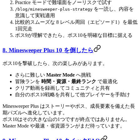
Practice モードで難場面をノーリスクで試す
を一読し、内容を
/blog/minesweeper-plus-strategy
意識して実戦適用
比較的スムーズな 8 レベル周回（エピソード1）を最低
1回完走
ボス9が理解できたら、ボス10を明確な目標に据える
8. Minesweeper Plus 10 を倒したら
ボス10を撃破したら、次の楽しみがあります。
さらに難しい
Master Mode
へ挑戦
冒険ランを
時間・資源・最終ランク
で最適化
クリア動画を録画してコミュニティと共有
自分のボス10戦略を共有して他プレイヤーを手助け
Minesweeper Plus はストーリーやボス、成長要素を備えた長
期パズルへ進化しています。
ボス10はその大きな山の1つですが終点ではありません。
Master Mode や最速・省資源ランがまだ待っています。